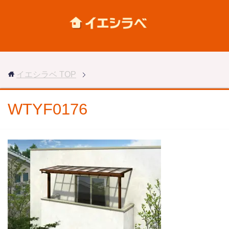
イエシラベ
TOP
WTYF0176