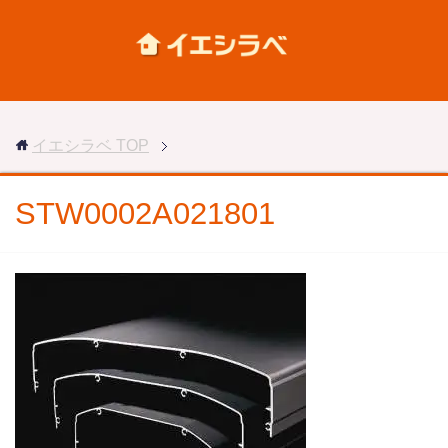
イエシラベ
TOP
STW0002A021801