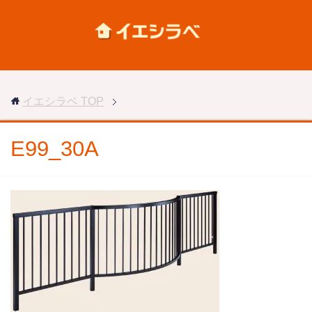
イエシラベ
TOP
E99_30A