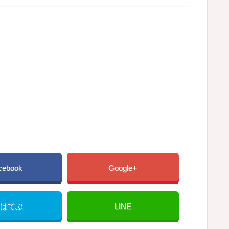
cebook
Google+
はてぶ
LINE