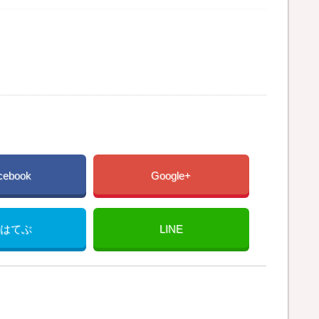
cebook
Google+
はてぶ
LINE