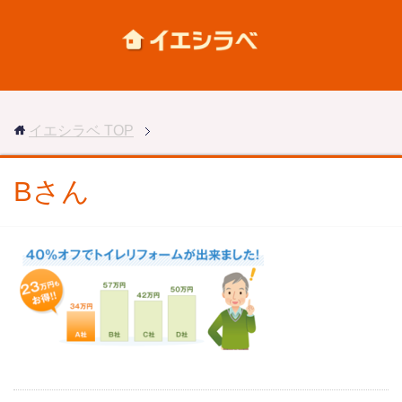
イエシラベ
TOP
Bさん