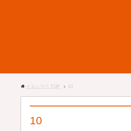
イエシラベ
TOP
10
10