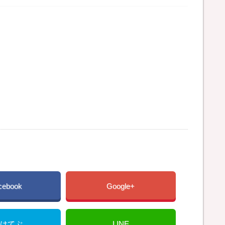
cebook
Google+
はてぶ
LINE