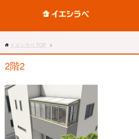
イエシラベ
TOP
2階2