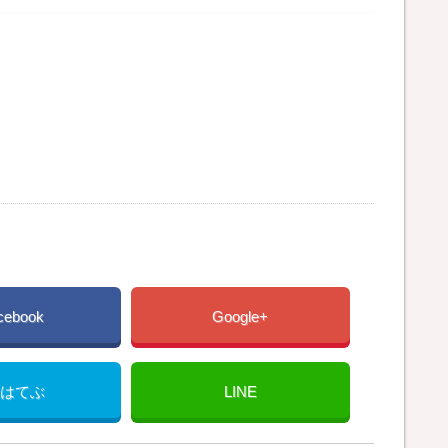
cebook
Google+
はてぶ
LINE