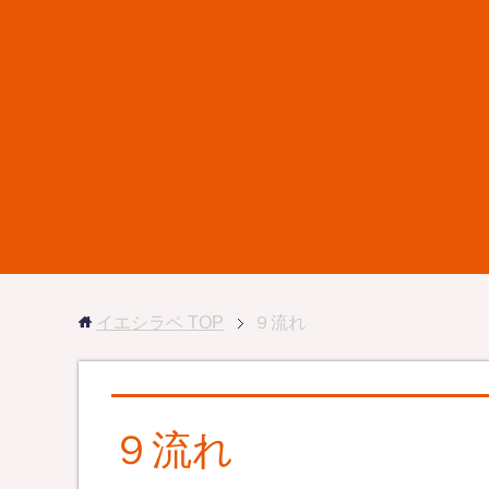
イエシラベ
TOP
９流れ
９流れ