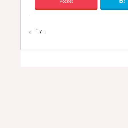
B!
Pocket
「
７
」