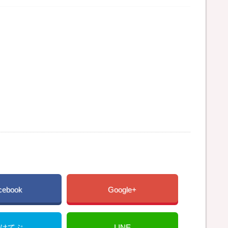
cebook
Google+
はてぶ
LINE