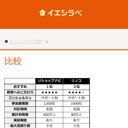
イエシラベ
TOP
比較