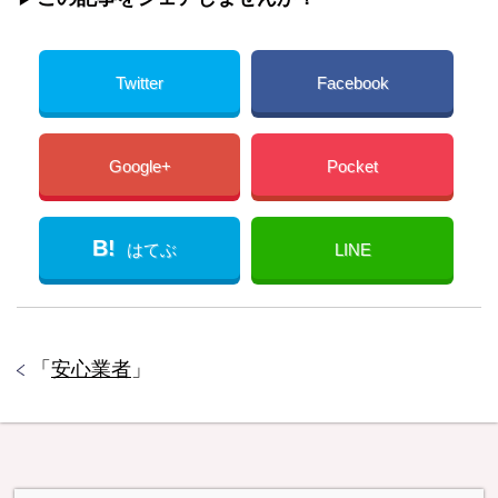
Twitter
Facebook
Google+
Pocket
B!
はてぶ
LINE
「
安心業者
」