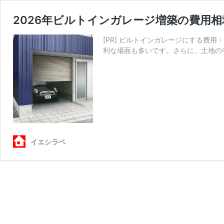
2026年ビルトインガレージ増築の費用
[PR] ビルトインガレージにする費
利な場面も多いです。さらに、土地の
イエシラベ