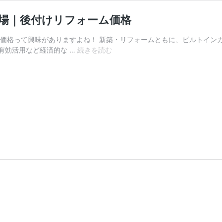
相場｜後付けリフォーム価格
用・価格って興味がありますよね！ 新築・リフォームともに、ビルトイ
2026
有効活用など経済的な …
続きを読む
年
ビ
ル
ト
イ
ン
ガ
レ
ー
ジ
増
築
の
費
用
相